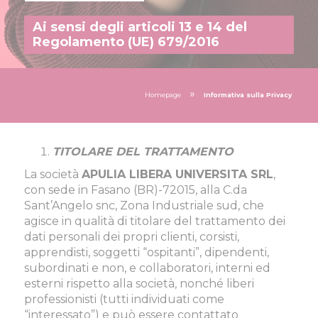
Ai sensi degli articoli 13 e 14 del
Regolamento (UE) 679/2016
»
Homepage
Informativa sulla Privacy
TITOLARE DEL TRATTAMENTO
La società
APULIA LIBERA UNIVERSITA SRL
,
con sede in Fasano (BR)-72015, alla C.da
Sant’Angelo snc, Zona Industriale sud, che
agisce in qualità di titolare del trattamento dei
dati personali dei propri clienti, corsisti,
apprendisti, soggetti “ospitanti”, dipendenti,
subordinati e non, e collaboratori, interni ed
esterni rispetto alla società, nonché liberi
professionisti (tutti individuati come
“interessato”) e può essere contattato