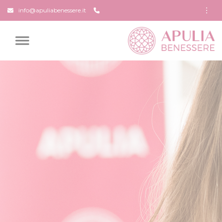
info@apuliabenessere.it
HOME
CHI SIAMO
CORSI E INCONTRI
TRAINER
PERCORSI IN PARTNERSHIP
CONTATTI